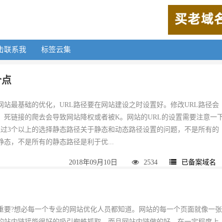
击联系我
标签云集
个点
网站最基础的优化，URL路径要在网站建设之时设置好。修改URL路径会
，死链接的爬去会导致网站降权或者被K。网站的URL的设置需要注意一
超过3个以上的选择静态路径关于静态和动态路径设置的问题，不是所有的
态，不是所有的静态路径是利于优...
2018年09月10日
2534
已备案域名
重要?想必每一个专业的网站优化人员都知道。网站的每一个页面就像一
的站内链接能很好的吸引蜘蛛抓取。而且网站内链做的好，在一定程度上