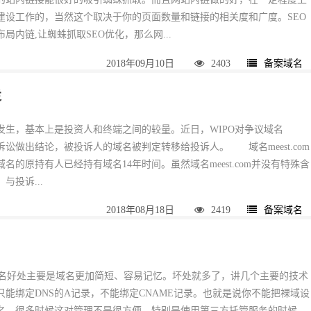
建设工作的，当然这个取决于你的页面数量和链接的相关度和广度。SEO
局内链,让蜘蛛抓取SEO优化，那么网...
2018年09月10日
2403
备案域名
走
生，基本上是投资人和终端之间的较量。近日，WIPO对争议域名
UDRP诉讼做出结论，被投诉人的域名被判定转移给投诉人。 域名meest.com
域名的原持有人已经持有域名14年时间。虽然域名meest.com并没有特殊含
与投诉...
2018年08月18日
2419
备案域名
名好处主要是域名更加简短、容易记忆。坏处就多了，讲几个主要的技术
能绑定DNS的A记录，不能绑定CNAME记录。也就是说你不能把裸域设
名。很多时候这对管理不是很方便，特别是使用第三方托管服务的时候。