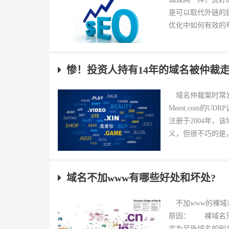
是可以取代外链的
优化中如何有效的布
惨！投资人持有14年的域名被仲裁
域名仲裁案时常发
Meest.com的
注册于2004年，该
义，但很不巧的是，
域名不加www有哪些好处和坏处?
不加www的裸域
原因： 裸域名只
定为另外域名的别