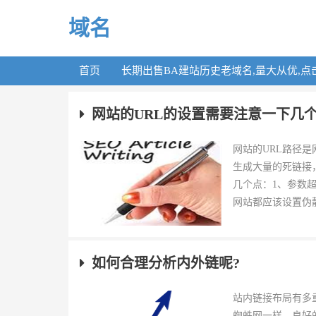
域名
首页
长期出售BA建站历史老域名,量大从优,点
网站的URL的设置需要注意一下几
网站的URL路径是
生成大量的死链接
几个点：1、参数
网站都应该设置伪静
如何合理分析内外链呢?
站内链接布局有多
蜘蛛网一样，良好